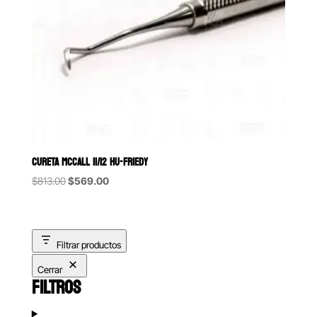
CURETA MCCALL 11/12 HU-FRIEDY
Original
Current
$
813.00
$
569.00
price
price
was:
is:
$813.00.
$569.00.
Filtrar productos
Cerrar
FILTROS