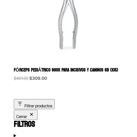
FÓRCEPS PEDIÁTRICO 99SK PARA INCISIVOS Y CANINOS 6B (105)
Original
Current
$
491.00
$
309.00
price
price
was:
is:
$491.00.
$309.00.
Filtrar productos
Cerrar
FILTROS