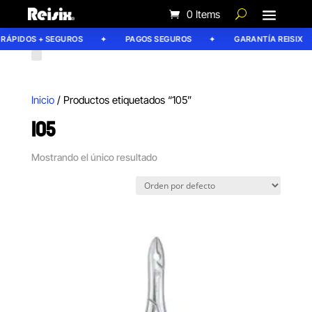
0 Items
 RÁPIDOS + SEGUROS
PAGOS SEGUROS
GARANTÍA REISIX
Inicio
/ Productos etiquetados “105”
105
Mostrando el único resultado