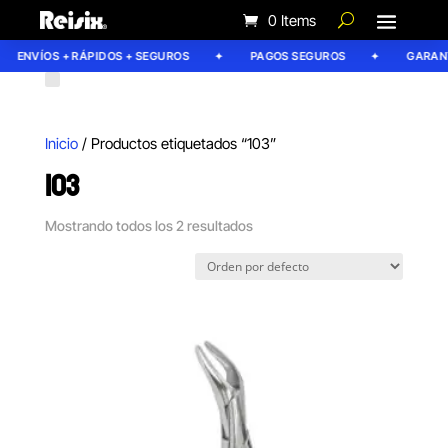
0 Items
ENVÍOS + RÁPIDOS + SEGUROS
PAGOS SEGUROS
GARANTÍ
Inicio
/ Productos etiquetados “103”
103
Mostrando todos los 2 resultados