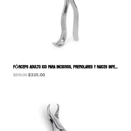
FÓRCEPS ADULTO 103 PARA INCISIVOS, PREMOLARES Y RAICES INFERIORES 6B
Original
Current
$
515.00
$
335.00
price
price
was:
is:
$515.00.
$335.00.