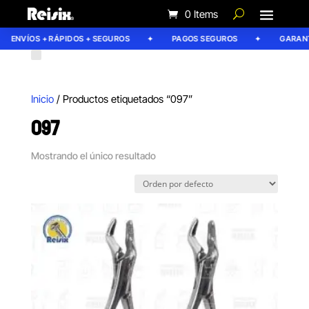
0 Items
ENVÍOS + RÁPIDOS + SEGUROS
PAGOS SEGUROS
GARANTÍ
Inicio
/ Productos etiquetados “097”
097
Mostrando el único resultado