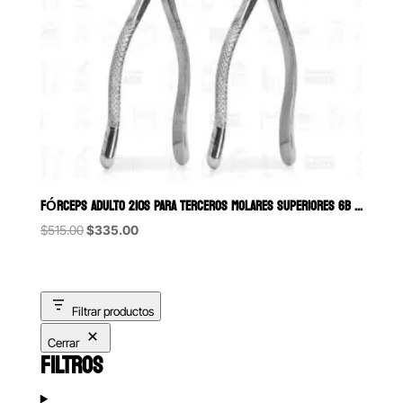
FÓRCEPS ADULTO 210S PARA TERCEROS MOLARES SUPERIORES 6B (097)
Original
Current
$
515.00
$
335.00
price
price
was:
is:
$515.00.
$335.00.
Filtrar productos
Cerrar
FILTROS