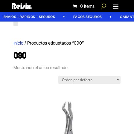
0 Items
ENVÍOS + RÁPIDOS + SEGUROS
PAGOS SEGUROS
GARANTÍA
Inicio
/ Productos etiquetados “090”
090
Mostrando el único resultado