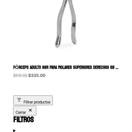
FÓRCEPS ADULTO 88R PARA MOLARES SUPERIORES DERECHOS 6B (090)
Original
Current
$
515.00
$
335.00
price
price
was:
is:
$515.00.
$335.00.
Filtrar productos
Cerrar
FILTROS