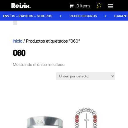
0 Items
ENVÍOS + RÁPIDOS + SEGUROS
PAGOS SEGUROS
GARANTÍA
Inicio
/ Productos etiquetados “060”
060
Mostrando el único resultado