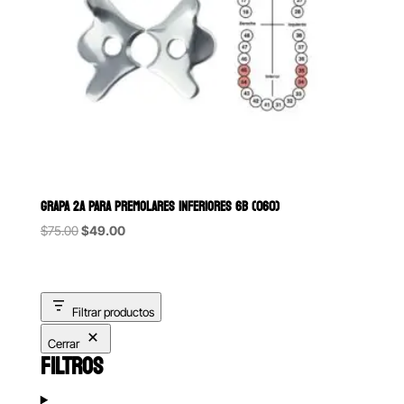
GRAPA 2A PARA PREMOLARES INFERIORES 6B (060)
Original
Current
$
75.00
$
49.00
price
price
was:
is:
$75.00.
$49.00.
Filtrar productos
Cerrar
FILTROS