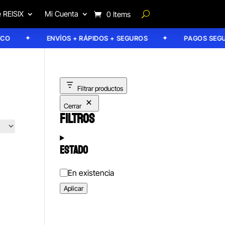
 REISIX
Mi Cuenta
0 Items
O
ENVÍOS + RÁPIDOS + SEGUROS
PAGOS SEGUR
Filtrar productos
Cerrar
FILTROS
ESTADO
Estado
En existencia
Aplicar