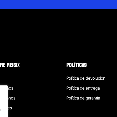
RE REISIX
POLÍTICAS
g
Política de devolucion
ócenos
Política de entrega
táctanos
Política de garantía
ursales
o
.