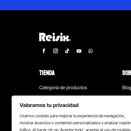
TIENDA
SOB
Categoría de productos
Blo
Marcas
Con
Valoramos tu privacidad
¡Las mejores ofertas!
Con
Usamos cookies para mejorar tu experiencia de navegación,
Back to school
Suc
mostrar anuncios o contenido personalizados y analizar nuestr
tráfico. Al hacer clic en ‘Aceptar todo’, aceptas el uso de cookies