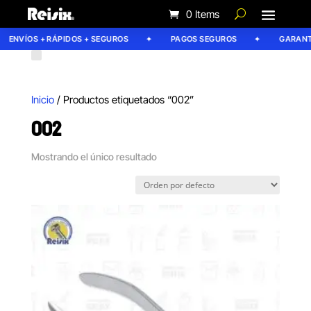
0 Items
ENVÍOS + RÁPIDOS + SEGUROS
PAGOS SEGUROS
GARANTÍ
Inicio
/ Productos etiquetados “002”
002
Mostrando el único resultado