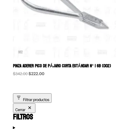
PINZA ADERER PICO DE PÁJARO CORTA ESTÁNDAR N° 1 6B (002)
Original
Current
$
342.00
$
222.00
price
price
was:
is:
$342.00.
$222.00.
Filtrar productos
Cerrar
FILTROS