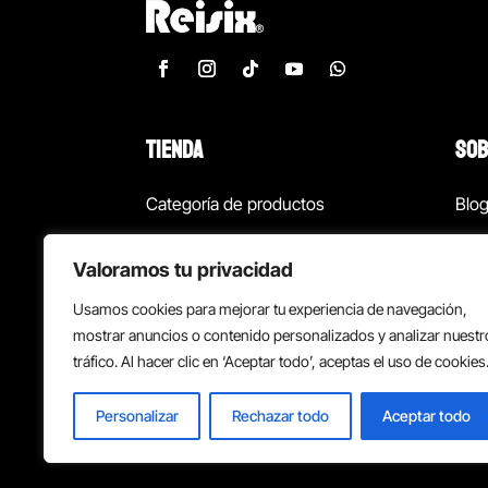
TIENDA
SOB
Categoría de productos
Blo
Marcas
Con
Valoramos tu privacidad
¡Las mejores ofertas!
Con
Usamos cookies para mejorar tu experiencia de navegación,
Back to school
Suc
mostrar anuncios o contenido personalizados y analizar nuestr
tráfico. Al hacer clic en ‘Aceptar todo’, aceptas el uso de cookies
Personalizar
Rechazar todo
Aceptar todo
Política de privacidad