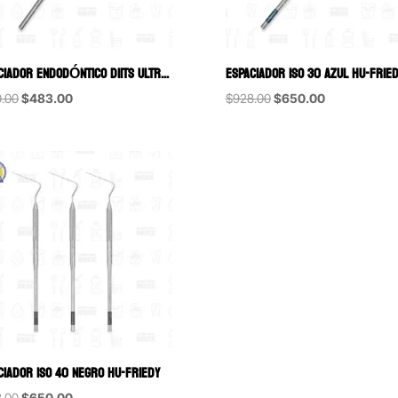
ESPACIADOR ENDODÓNTICO D11TS ULTRA DELGADO 20MM HU-FRIEDY
ESPACIADOR ISO 30 AZUL HU-FRIE
Original
Current
Original
Current
.00
$
483.00
$
928.00
$
650.00
price
price
price
price
was:
is:
was:
is:
$690.00.
$483.00.
$928.00.
$650.00.
CIADOR ISO 40 NEGRO HU-FRIEDY
Original
Current
.00
$
650.00