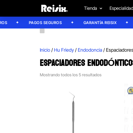
Tienda
Especialida
PAGOS SEGUROS
GARANTÍA REISIX
C
Inicio
/
Hu Friedy
/
Endodoncia
/ Espaciadore
ESPACIADORES ENDODÓNTICO
Mostrando todos los 5 resultados