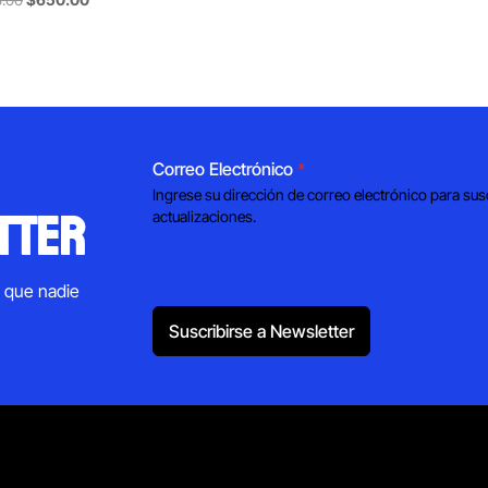
price
price
was:
is:
$928.00.
$650.00.
Correo Electrónico
*
Ingrese su dirección de correo electrónico para sus
tter
actualizaciones.
s que nadie
Suscribirse a Newsletter