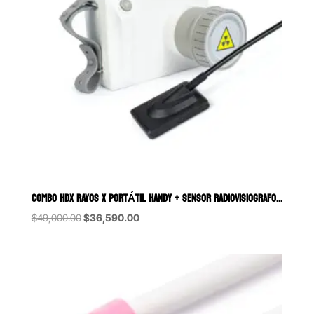
COMBO HDX RAYOS X PORTÁTIL HANDY + SENSOR RADIOVISIOGRAFO CON CAPA
Original
Current
$
49,000.00
$
36,590.00
price
price
was:
is:
$49,000.00.
$36,590.00.