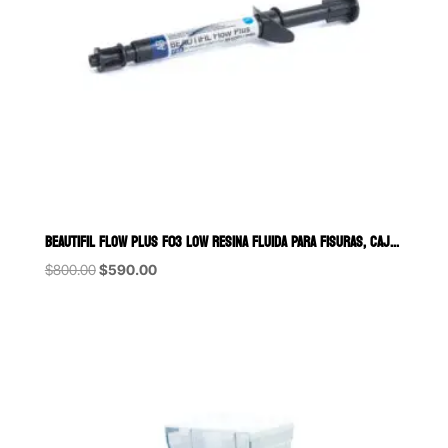
BEAUTIFIL FLOW PLUS F03 LOW RESINA FLUIDA PARA FISURAS, CAJAS GINGIV
Original
Current
$
800.00
$
590.00
price
price
was:
is:
$800.00.
$590.00.