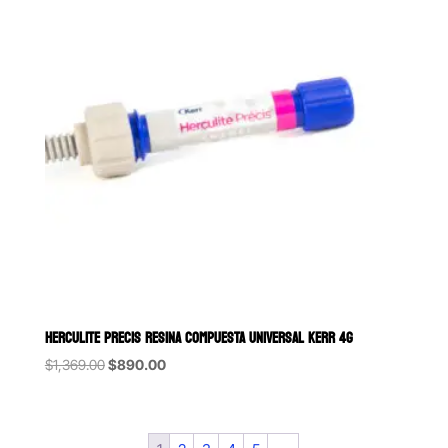
HERCULITE PRECIS RESINA COMPUESTA UNIVERSAL KERR 4G
Original
Current
$
1,369.00
$
890.00
price
price
was:
is:
$1,369.00.
$890.00.