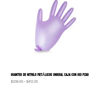
GUANTES DE NITRILO METÁLICOS UNISEAL CAJA CON 100 PZAS
Price
$
206.00
–
$
412.00
range:
$206.00
through
$412.00