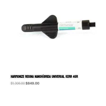
HARMONIZE RESINA NANOHÍBRIDA UNIVERSAL KERR 4GR
Original
Current
$
1,306.00
$
849.00
price
price
was:
is:
$1,306.00.
$849.00.