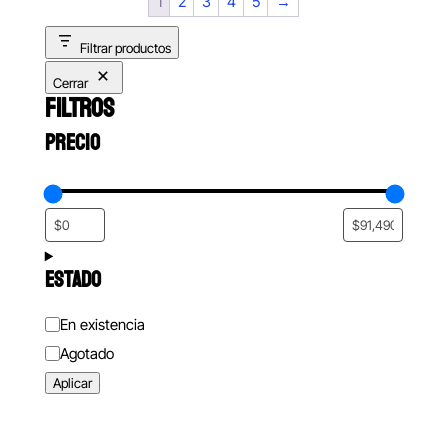
1
2
3
4
5
→
Filtrar productos
Cerrar
FILTROS
PRECIO
ESTADO
Estado
En existencia
Agotado
Aplicar