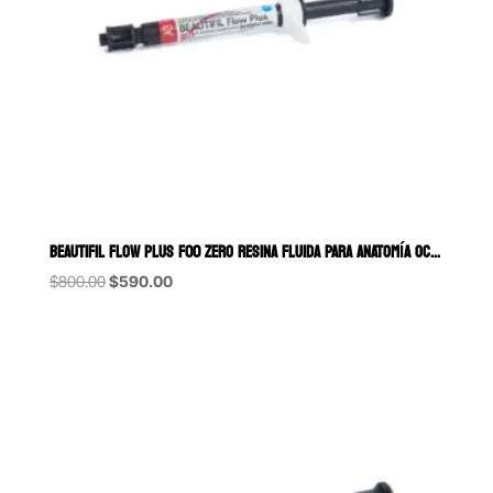
BEAUTIFIL FLOW PLUS F00 ZERO RESINA FLUIDA PARA ANATOMÍA OCLUSAL, CR
Original
Current
$
800.00
$
590.00
price
price
was:
is:
$800.00.
$590.00.