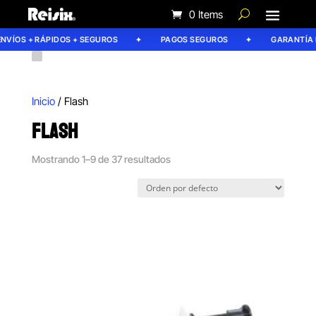
0 Items
ÍOS + RÁPIDOS + SEGUROS
PAGOS SEGUROS
GARANTÍA REI
Inicio
/ Flash
FLASH
Mostrando 1–9 de 37 resultados