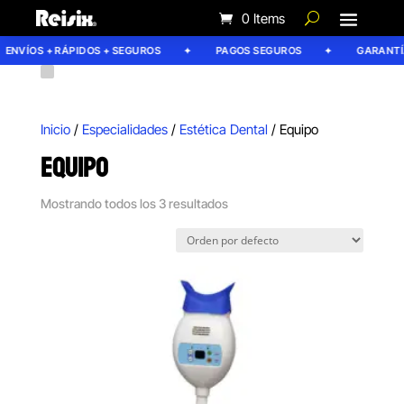
0 Items
ENVÍOS + RÁPIDOS + SEGUROS
PAGOS SEGUROS
GARANTÍA 
Inicio
/
Especialidades
/
Estética Dental
/ Equipo
EQUIPO
Mostrando todos los 3 resultados