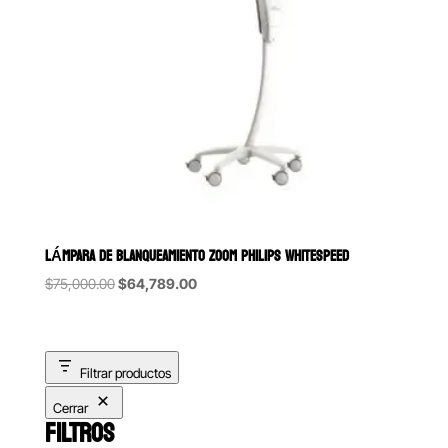
LÁMPARA DE BLANQUEAMIENTO ZOOM PHILIPS WHITESPEED
Original
Current
$
75,000.00
$
64,789.00
price
price
was:
is:
$75,000.00.
$64,789.00.
Filtrar productos
Cerrar
FILTROS