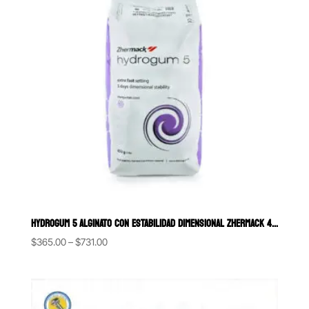
HYDROGUM 5 ALGINATO CON ESTABILIDAD DIMENSIONAL ZHERMACK 454 GRS.
Price
$
365.00
–
$
731.00
range:
$365.00
through
$731.00