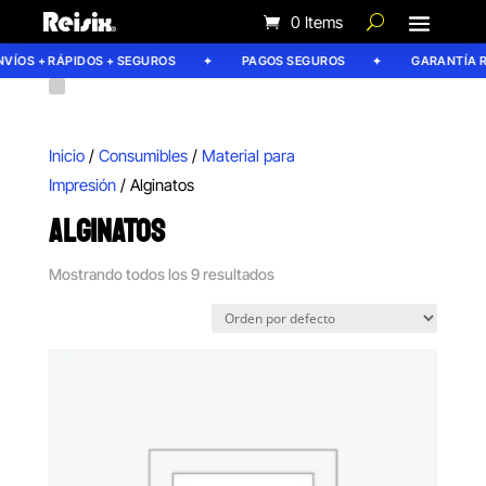
0 Items
OS + RÁPIDOS + SEGUROS
PAGOS SEGUROS
GARANTÍA REIS
Inicio
/
Consumibles
/
Material para
Impresión
/ Alginatos
ALGINATOS
Mostrando todos los 9 resultados