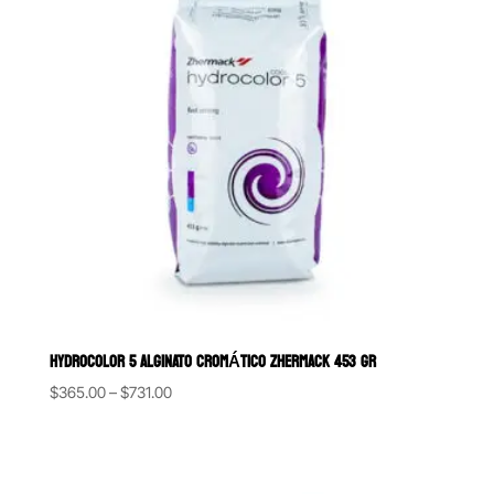
HYDROCOLOR 5 ALGINATO CROMÁTICO ZHERMACK 453 GR
Price
$
365.00
–
$
731.00
range:
$365.00
through
$731.00