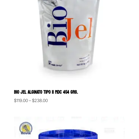
BIO JEL ALGINATO TIPO II MDC 454 GRS.
Price
$
119.00
–
$
238.00
range:
$119.00
through
$238.00