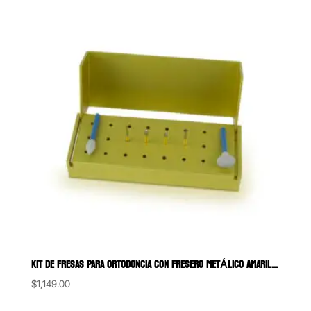
$641.00.
$581.00.
KIT DE FRESAS PARA ORTODONCIA CON FRESERO METÁLICO AMARILLO SS WHI
$
1,149.00