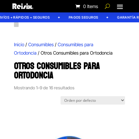
0 Items
ÍOS + RÁPIDOS + SEGUROS
PAGOS SEGUROS
GARANTÍA REI
Inicio
/
Consumibles
/
Consumibles para
Ortodoncia
/ Otros Consumibles para Ortodoncia
OTROS CONSUMIBLES PARA
ORTODONCIA
Mostrando 1–9 de 16 resultados