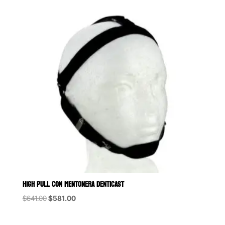
HIGH PULL CON MENTONERA DENTICAST
Original
Current
$
641.00
$
581.00
price
price
was:
is: