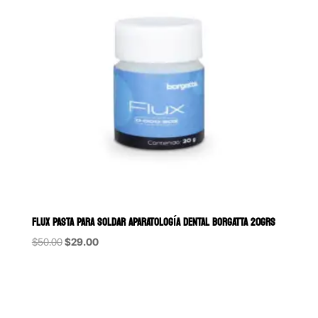
FLUX PASTA PARA SOLDAR APARATOLOGÍA DENTAL BORGATTA 20GRS
Original
Current
$
50.00
$
29.00
price
price
was:
is:
$50.00.
$29.00.