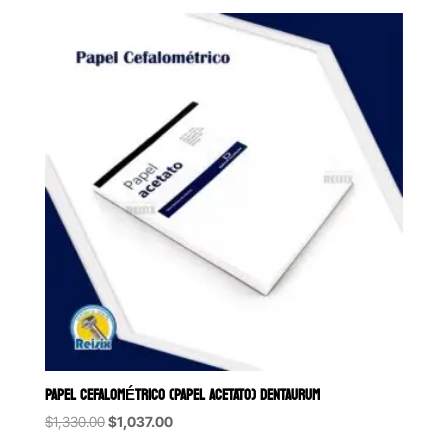
PAPEL CEFALOMÉTRICO (PAPEL ACETATO) DENTAURUM
Original
Current
$
1,330.00
$
1,037.00
price
price