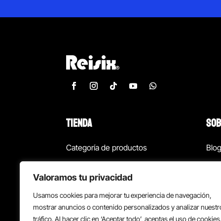
TIENDA
SOB
Categoría de productos
Blo
Marcas
Con
Valoramos tu privacidad
¡Las mejores ofertas!
Con
Usamos cookies para mejorar tu experiencia de navegación,
Back to school
Suc
mostrar anuncios o contenido personalizados y analizar nuestr
tráfico. Al hacer clic en ‘Aceptar todo’, aceptas el uso de cookies