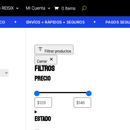
 REISIX
Mi Cuenta
0 Items
ENVÍOS + RÁPIDOS + SEGUROS
PAGOS SEGURO
Filtrar productos
Cerrar
FILTROS
PRECIO
ESTADO