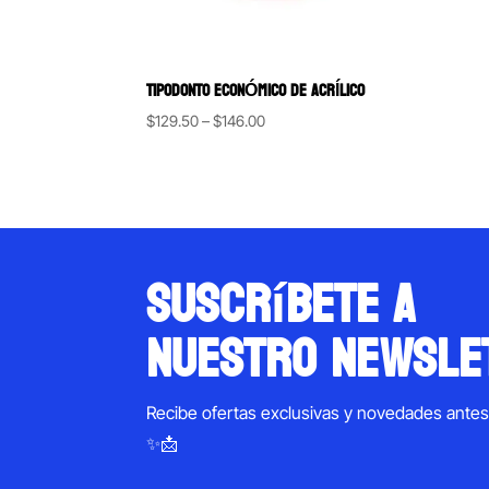
TIPODONTO ECONÓMICO DE ACRÍLICO
Price
$
129.50
–
$
146.00
range:
$129.50
through
$146.00
suscríbete a
nuestro newsle
Recibe ofertas exclusivas y novedades ante
✨📩