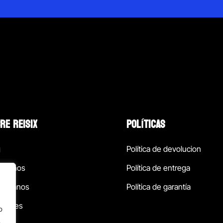
RE REISIX
POLÍTICAS
g
Política de devolucion
ócenos
Política de entrega
táctanos
Política de garantía
ursales
o
.