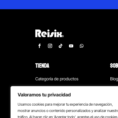
TIENDA
SOB
Categoría de productos
Blo
Marcas
Con
Valoramos tu privacidad
¡Las mejores ofertas!
Con
Usamos cookies para mejorar tu experiencia de navegación,
Back to school
Suc
mostrar anuncios o contenido personalizados y analizar nuestr
tráfico. Al hacer clic en ‘Aceptar todo’, aceptas el uso de cookies