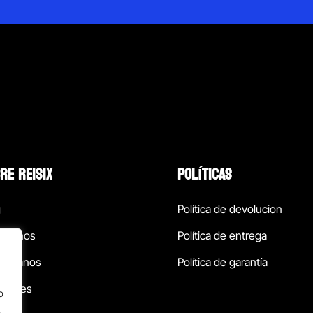
RE REISIX
POLÍTICAS
g
Política de devolucion
ócenos
Política de entrega
táctanos
Política de garantía
ursales
o
.