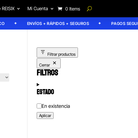
 REISIX
Mi Cuenta
0 Items
ENVÍOS + RÁPIDOS + SEGUROS
PAGOS SEGURO
Filtrar productos
Cerrar
FILTROS
ESTADO
Estado
En existencia
Aplicar