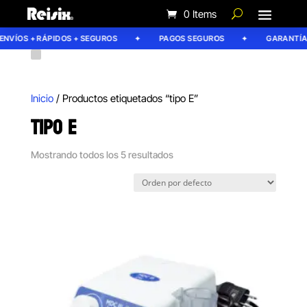
0 Items
NVÍOS + RÁPIDOS + SEGUROS
PAGOS SEGUROS
GARANTÍA R
Inicio
/ Productos etiquetados “tipo E”
TIPO E
Mostrando todos los 5 resultados