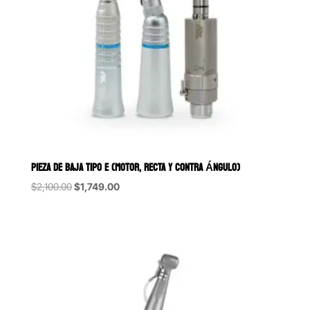
PIEZA DE BAJA TIPO E (MOTOR, RECTA Y CONTRA ÁNGULO)
Original
Current
$
2,100.00
$
1,749.00
price
price
was:
is:
$2,100.00.
$1,749.00.