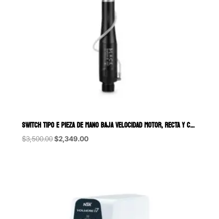
SWITCH TIPO E PIEZA DE MANO BAJA VELOCIDAD MOTOR, RECTA Y CONTRA Á
Original
Current
$
3,500.00
$
2,349.00
price
price
was:
is:
$3,500.00.
$2,349.00.