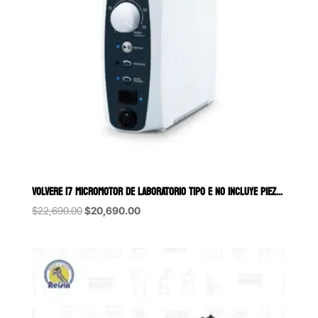
VOLVERE I7 MICROMOTOR DE LABORATORIO TIPO E NO INCLUYE PIEZA DE MANO
Original
Current
$
22,690.00
$
20,690.00
price
price
was:
is:
$22,690.00.
$20,690.00.