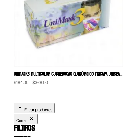
UNIMASK3 MULTICOLOR CUBREBOCAS QUIRÚRGICO TRICAPA UNISEAL 50 PZAS
Price
$
184.00
–
$
368.00
range:
$184.00
through
Filtrar productos
$368.00
Cerrar
FILTROS