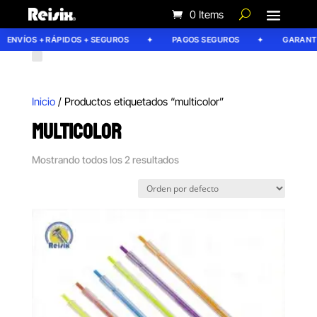
0 Items
ENVÍOS + RÁPIDOS + SEGUROS
PAGOS SEGUROS
GARANTÍA
Inicio
/ Productos etiquetados “multicolor”
MULTICOLOR
Mostrando todos los 2 resultados